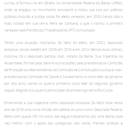
cursou e formou-se em Direito na Universidade Federal da Bahia (UFBA),
onde se engajou no movimento estudantil e iniciou sua luta por políticas
públicas, inclusão e justiça social. Foi eleito vereador, em 2000, tendo sido o
mais votado em sua terra: Feira de Santana, o que o tornou o primeiro
vereador pelo Partido dos Trabalhadores (PT) no município.
Tendo uma atuação marcante, Zé Neto foi eleito, em 2002, deputado
estadual, sendo reeleito em 2006, em 2010 e em 2014. Nessas duas últimas,
inclusive, foi o deputado petista mais votado da Bahia. Sua trajetória na
Assembleia, foi marcada, dentre outras ações, pela presidência da Comissão
de Proteção ao Meio Ambiente; da Comissão de Constituição e Justiça e vice-
presidência da Comissão de Saúde e Saneamento; e como líder de governo
por oito anos, sendo os quatro primeiros anos líder do segundo governo
Jaques Wagner e os quatro últimos líder do primeiro governo Rui Costa.
Encerrando a sua trajetória como deputado estadual, Zé Neto inicia neste
ano de 2019 uma nova missão em defesa do povo como Deputado Federal.
Eleito com quase 130 mil votos, ele segue trabalhando por uma Bahia cada
vez melhor, com o apoio das categorias, das várias frentes sindicais e