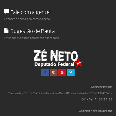
Fale com a gente!
Conheça os canais do comunicação
Sugestão de Pauta
Envie sua sugestão para nossa assessoria
Gabinete Brasília
1ª Avenida, nº 130 - C.A.B. Prédio Nelson David Ribeiro Gabinete 207 - CEP 41745-
001 - Tel: (71) 3115.7133
Gabinete Feira de Santana