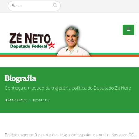
Biografia
Conheça um pouco da trajetória política do Deputado Zé Neto
PÁGINA INICIAL
BIOGRAFIA
Zé Neto sempre fez parte das lutas coletivas de sua gente. Nos anos 80,