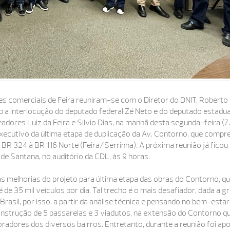
s comerciais de Feira reuniram-se com o Diretor do DNIT, Roberto
 a interlocução do deputado federal Zé Neto e do deputado estadua
dores Luiz da Feira e Silvio Dias, na manhã desta segunda-feira (7
executivo da última etapa de duplicação da Av. Contorno, que compr
 BR 324 à BR 116 Norte (Feira/Serrinha). A próxima reunião já ficou
 de Santana, no auditório da CDL, às 9 horas.
as melhorias do projeto para última etapa das obras do Contorno, qu
 de 35 mil veículos por dia. Tal trecho é o mais desafiador, dada a g
Brasil, por isso, a partir da análise técnica e pensando no bem-estar
construção de 5 passarelas e 3 viadutos, na extensão do Contorno q
moradores dos diversos bairros. Entretanto, durante a reunião foi ap