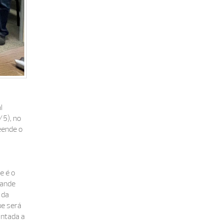
l
/5), no
eende o
e é o
rande
 da
ue será
ontada a