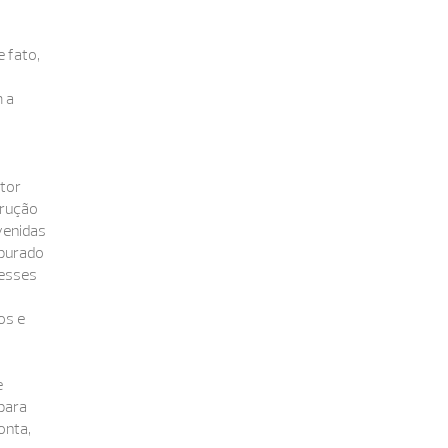
 fato,
 a
etor
trução
venidas
apurado
resses
os e
e
para
onta,