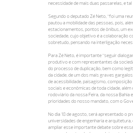
necessidade de mais duas passarelas, e tal 
Segundo o deputado Zé Neto, “foi uma reun
pautou a mobilidade das pessoas, pois, além
estacionamentos, pontos de ônibus, um ex
sociedade, cujo objetivo é a colaboração c
sobretudo, pensando na interligação neces
Para Zé Neto, é importante “seguir dialoga
produtivo e com representantes da socieda
do processo de duplicação, bem como legi
da cidade, de um dos mais graves gargalos
de acessibilidade, paisagismo, composiçã
sociais e econômicas de toda cidade, além
rodoviário da nossa Feira, da nossa Bahia
prioridades do nosso mandato, com o Gove
No dia 18 de agosto, será apresentado o pro
universidades de engenharia e arquitetura,
ampliar esse importante debate sobre essa 