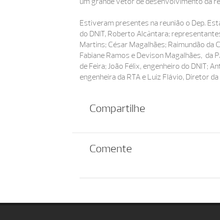
um grande vetor de desenvolvimento da re
Estiveram presentes na reunião o Dep. Estad
do DNIT, Roberto Alcântara; representante
Martins; César Magalhães; Raimundão da Co
Fabiane Ramos e Devison Magalhães, da PA
de Feira; João Félix, engenheiro do DNIT; 
engenheira da RTA e Luiz Flávio, Diretor da
Compartilhe
Comente