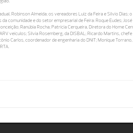
gião.
ual, Robinson Almeida; os vereadores Luiz da Feira e Silvio Dias; o
s da comunidade e do setor empresarial de Feira: Roque Eudes; José
nceição; Ranúbia Rocha; Patrícia Cerqueira, Diretora do Home Cen
RV veículos; Silvia Rosemberg, da DISBAL; Ricardo Martins, chefe
Antônio Carlos, coordenador de engenharia do DNIT; Monique Torrano,
 RTA.