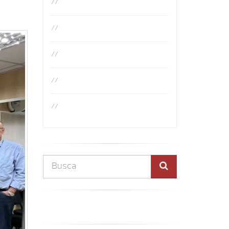
//
//
//
//
//