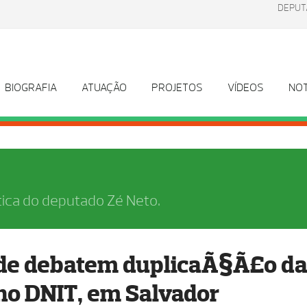
DEPUT
BIOGRAFIA
ATUAÇÃO
PROJETOS
VÍDEOS
NOT
tica do deputado Zé Neto.
de debatem duplicaÃ§Ã£o d
no DNIT, em Salvador