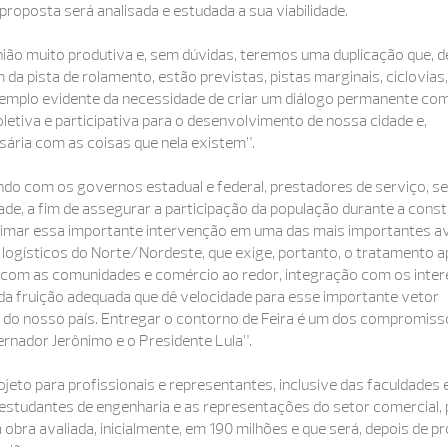
proposta será analisada e estudada a sua viabilidade.
ião muito produtiva e, sem dúvidas, teremos uma duplicação que, de
 da pista de rolamento, estão previstas, pistas marginais, ciclovias,
emplo evidente da necessidade de criar um diálogo permanente com
oletiva e participativa para o desenvolvimento de nossa cidade e,
sária com as coisas que nela existem”.
ndo com os governos estadual e federal, prestadores de serviço, s
de, a fim de assegurar a participação da população durante a cons
timar essa importante intervenção em uma das mais importantes a
 logísticos do Norte/Nordeste, que exige, portanto, o tratamento 
o com as comunidades e comércio ao redor, integração com os inte
 da fruição adequada que dê velocidade para esse importante vetor
 e do nosso país. Entregar o contorno de Feira é um dos compromiss
rnador Jerônimo e o Presidente Lula”.
jeto para profissionais e representantes, inclusive das faculdades 
 estudantes de engenharia e as representações do setor comercial, 
obra avaliada, inicialmente, em 190 milhões e que será, depois de pr