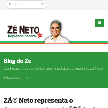
Blog do Zé
Conheça um pouco da tragetória política do deputado Zé Neto.
PÁGINA INICIAL
BLOG
ZÃ© Neto representa o