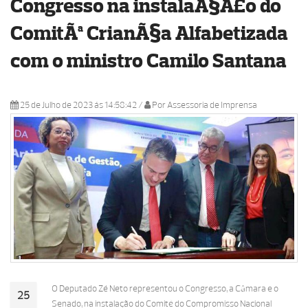
Congresso na instalaÃ§Ã£o do
ComitÃª CrianÃ§a Alfabetizada
com o ministro Camilo Santana
25 de Julho de 2023 ás 14:58:42
/
Por Assessoria de Imprensa
O Deputado Zé Neto representou o Congresso, a Câmara e o
25
Senado, na instalação do Comitê do Compromisso Nacional