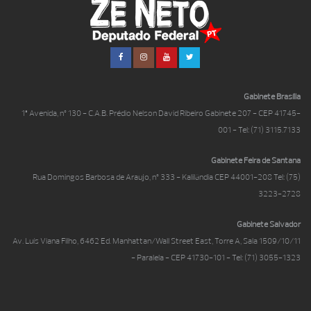
Gabinete Brasília
1ª Avenida, nº 130 - C.A.B. Prédio Nelson David Ribeiro Gabinete 207 - CEP 41745-
001 - Tel: (71) 3115.7133
Gabinete Feira de Santana
Rua Domingos Barbosa de Araujo, nº 333 - Kalilândia CEP 44001-208 Tel: (75)
3223-2728
Gabinete Salvador
Av. Luís Viana Filho, 6462 Ed. Manhattan/Wall Street East, Torre A, Sala 1509/10/11
- Paralela - CEP 41730-101 - Tel: (71) 3055-1323