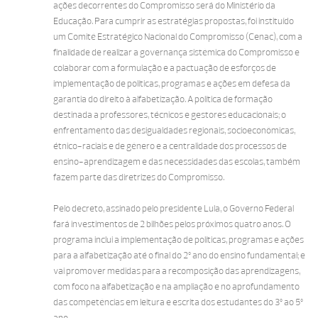
ações decorrentes do Compromisso será do Ministério da
Educação. Para cumprir as estratégias propostas, foi instituído
um Comitê Estratégico Nacional do Compromisso (Cenac), com a
finalidade de realizar a governança sistêmica do Compromisso e
colaborar com a formulação e a pactuação de esforços de
implementação de políticas, programas e ações em defesa da
garantia do direito à alfabetização. A política de formação
destinada a professores, técnicos e gestores educacionais; o
enfrentamento das desigualdades regionais, socioeconômicas,
étnico-raciais e de gênero e a centralidade dos processos de
ensino-aprendizagem e das necessidades das escolas, também
fazem parte das diretrizes do Compromisso.
Pelo decreto, assinado pelo presidente Lula, o Governo Federal
fará investimentos de 2 bilhões pelos próximos quatro anos. O
programa inclui a implementação de políticas, programas e ações
para a alfabetização até o final do 2º ano do ensino fundamental; e
vai promover medidas para a recomposição das aprendizagens,
com foco na alfabetização e na ampliação e no aprofundamento
das competências em leitura e escrita dos estudantes do 3º ao 5º