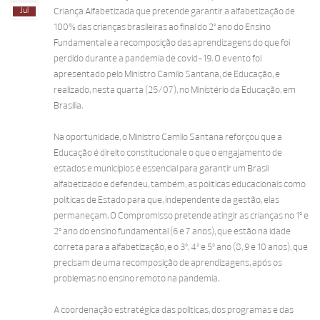
Jul
Criança Alfabetizada que pretende garantir a alfabetização de
100% das crianças brasileiras ao final do 2° ano do Ensino
Fundamental e a recomposição das aprendizagens do que foi
perdido durante a pandemia de covid-19. O evento foi
apresentado pelo Ministro Camilo Santana, de Educação, e
realizado, nesta quarta (25/07), no Ministério da Educação, em
Brasília.
Na oportunidade, o Ministro Camilo Santana reforçou que a
Educação é direito constitucional e o que o engajamento de
estados e municípios é essencial para garantir um Brasil
alfabetizado e defendeu, também, as políticas educacionais como
políticas de Estado para que, independente da gestão, elas
permaneçam. O Compromisso pretende atingir as crianças no 1º e
2º ano do ensino fundamental (6 e 7 anos), que estão na idade
correta para a alfabetização, e o 3º, 4º e 5º ano (8, 9 e 10 anos), que
precisam de uma recomposição de aprendizagens, após os
problemas no ensino remoto na pandemia.
A coordenação estratégica das políticas, dos programas e das