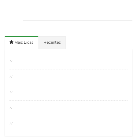
Mais Lidas
Recentes
//
//
//
//
//