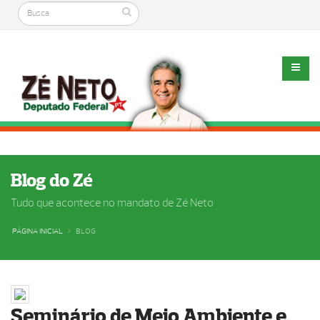
Blog do Zé
Tudo que acontece no mandato de Zé Neto
PÁGINA INICIAL
BLOG
Seminário de Meio Ambiente e