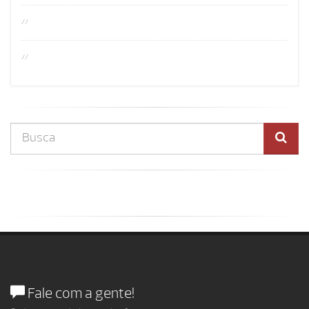
//
//
Fale com a gente!