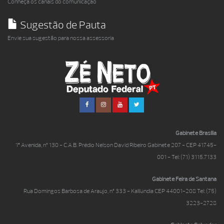
Conheça os canais do comunicação
Sugestão de Pauta
Envie sua sugestão para nossa assessoria
Gabinete Brasília
1ª Avenida, nº 130 - C.A.B. Prédio Nelson David Ribeiro Gabinete 207 - CEP 41745-
001 - Tel: (71) 3115.7133
Gabinete Feira de Santana
Rua Domingos Barbosa de Araujo, nº 333 - Kalilândia CEP 44001-208 Tel: (75)
3223-2728