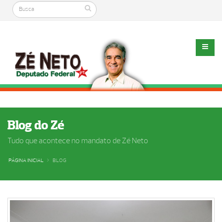
Blog do Zé
Tudo que acontece no mandato de Zé Neto
PÁGINA INICIAL
BLOG