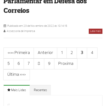
Parlamentar em Defesa dos
Correios
Publicado em 23 de Novembro de 2022 ás 18:14:15
Assessoria de Imprensa
Leia mais
«« Primeira
Anterior
1
2
3
4
5
6
7
8
9
Proxima
Última »»
Mais Lidas
Recentes
//