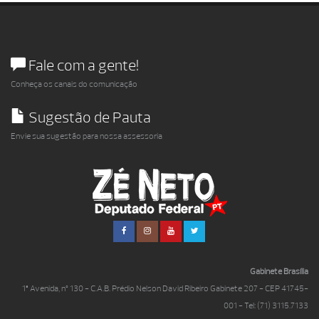
Fale com a gente!
Conheça os canais do comunicação
Sugestão de Pauta
Envie sua sugestão para nossa assessoria
Gabinete Brasília
1ª Avenida, nº 130 - C.A.B. Prédio Nelson David Ribeiro Gabinete 207 - CEP 41745-
001 - Tel: (71) 3115.7133