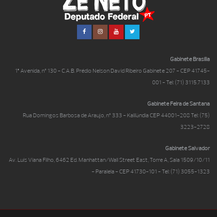
Gabinete Brasília
1ª Avenida, nº 130 - C.A.B. Prédio Nelson David Ribeiro Gabinete 207 - CEP 41745-
001 - Tel: (71) 3115.7133
Gabinete Feira de Santana
Rua Domingos Barbosa de Araujo, nº 333 - Kalilândia CEP 44001-208 Tel: (75)
3223-2728
Gabinete Salvador
Av. Luís Viana Filho, 6462 Ed. Manhattan/Wall Street East, Torre A, Sala 1509/10/11
- Paralela - CEP 41730-101 - Tel: (71) 3055-1323