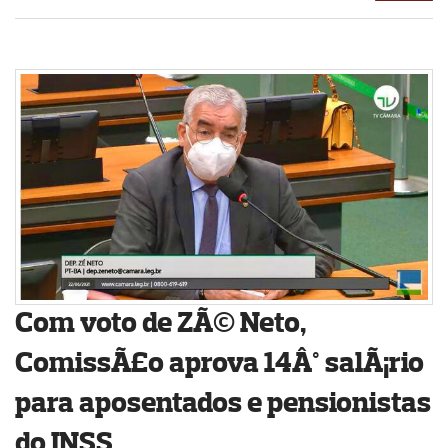
Com voto de ZÃ© Neto,
ComissÃ£o aprova 14Â° salÃ¡rio
para aposentados e pensionistas
do INSS