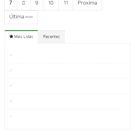
7
8
9
10
11
Proxima
Última »»
Mais Lidas
Recentes
//
//
//
//
//