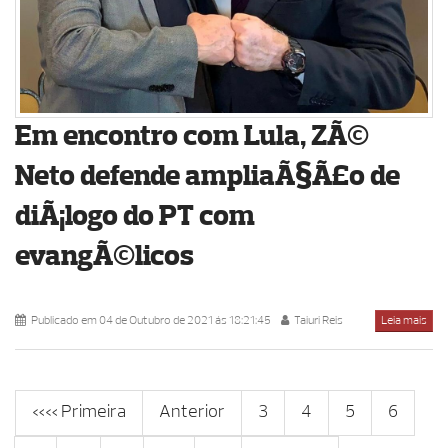
Em encontro com Lula, ZÃ©
Neto defende ampliaÃ§Ã£o de
diÃ¡logo do PT com
evangÃ©licos
Publicado em 04 de Outubro de 2021 ás 18:21:45
Taiuri Reis
Leia mais
«« Primeira
Anterior
3
4
5
6