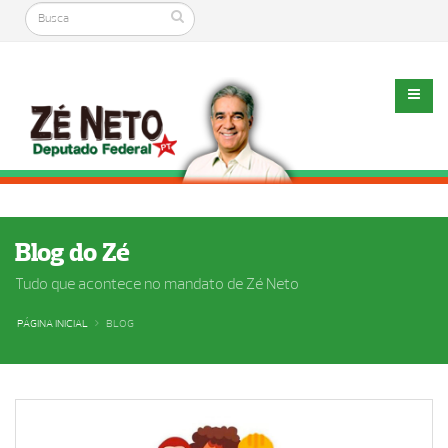
Blog do Zé
Tudo que acontece no mandato de Zé Neto
PÁGINA INICIAL
BLOG